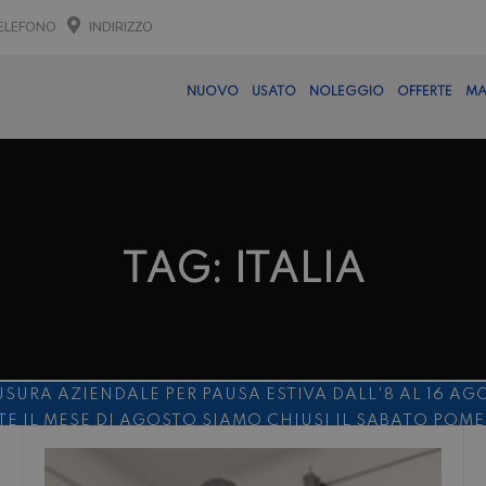
ELEFONO
INDIRIZZO
NUOVO
USATO
NOLEGGIO
OFFERTE
MA
TAG: ITALIA
USURA AZIENDALE PER PAUSA ESTIVA DALL'8 AL 16 AG
E IL MESE DI AGOSTO SIAMO CHIUSI IL SABATO POM
O 10%
NOLEGGIO ENTRO IL 31.08
PER I NOLEGGI DI SE