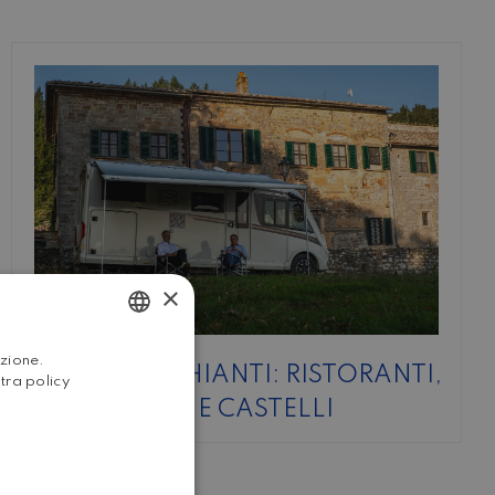
×
ITALIAN
azione.
GAIOLE IN CHIANTI: RISTORANTI,
stra policy
ENGLISH
AGRITURISMI E CASTELLI