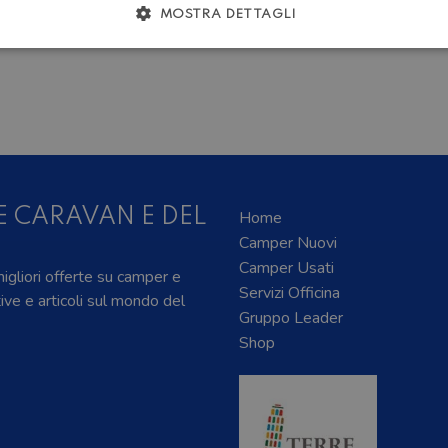
MOSTRA DETTAGLI
E CARAVAN E DEL
Home
Camper Nuovi
Camper Usati
 migliori offerte su camper e
Servizi Officina
tive e articoli sul mondo del
Gruppo Leader
Shop