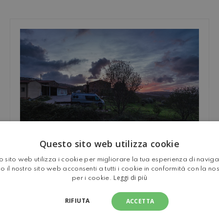
Questo sito web utilizza cookie
 sito web utilizza i cookie per migliorare la tua esperienza di navig
o il nostro sito web acconsenti a tutti i cookie in conformità con la no
Leggi di più
per i cookie.
PODERE PATERNO, IL GELATO DI
PECORA A MONTEROTONDO
RIFIUTA
ACCETTA
MARITTIMO