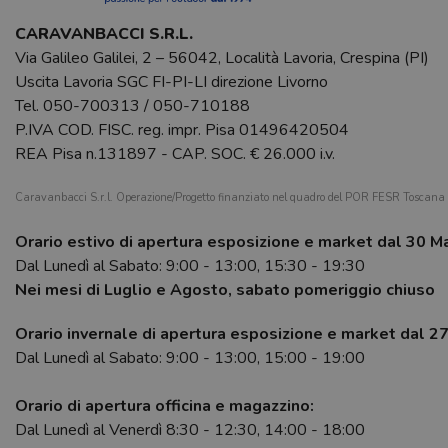
CARAVANBACCI S.R.L.
Via Galileo Galilei, 2 – 56042, Località Lavoria, Crespina (PI)
Uscita Lavoria SGC FI-PI-LI direzione Livorno
Tel.
050-700313
/
050-710188
P.IVA COD. FISC. reg. impr. Pisa 01496420504
REA Pisa n.131897 - CAP. SOC. € 26.000 i.v.
Caravanbacci S.r.l. Operazione/Progetto finanziato nel quadro del POR FESR Toscan
Orario estivo di apertura esposizione e market dal 30 M
Dal Lunedì al Sabato: 9:00 - 13:00, 15:30 - 19:30
Nei mesi di Luglio e Agosto, sabato pomeriggio chiuso
Orario invernale di apertura esposizione e market dal 2
Dal Lunedì al Sabato: 9:00 - 13:00, 15:00 - 19:00
Orario di apertura officina e magazzino:
Dal Lunedì al Venerdì 8:30 - 12:30, 14:00 - 18:00