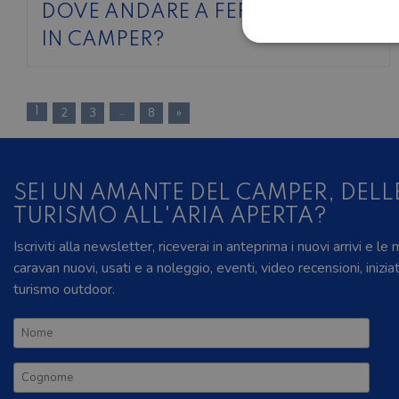
DOVE ANDARE A FERRAGOSTO
IN CAMPER?
1
2
3
…
8
»
SEI UN AMANTE DEL CAMPER, DELL
TURISMO ALL'ARIA APERTA?
Iscriviti alla newsletter, riceverai in anteprima i nuovi arrivi e le
caravan nuovi, usati e a noleggio, eventi, video recensioni, inizia
turismo outdoor.