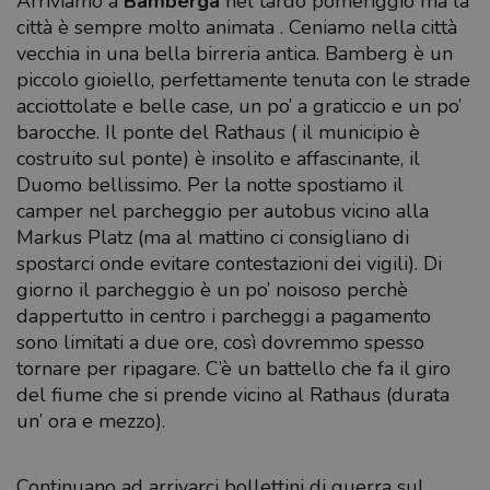
Arriviamo a
Bamberga
nel tardo pomeriggio ma la
città è sempre molto animata . Ceniamo nella città
vecchia in una bella birreria antica. Bamberg è un
piccolo gioiello, perfettamente tenuta con le strade
acciottolate e belle case, un po’ a graticcio e un po’
barocche. Il ponte del Rathaus ( il municipio è
costruito sul ponte) è insolito e affascinante, il
Duomo bellissimo. Per la notte spostiamo il
camper nel parcheggio per autobus vicino alla
Markus Platz (ma al mattino ci consigliano di
spostarci onde evitare contestazioni dei vigili). Di
giorno il parcheggio è un po’ noisoso perchè
dappertutto in centro i parcheggi a pagamento
sono limitati a due ore, così dovremmo spesso
tornare per ripagare. C’è un battello che fa il giro
del fiume che si prende vicino al Rathaus (durata
un’ ora e mezzo).
Continuano ad arrivarci bollettini di guerra sul