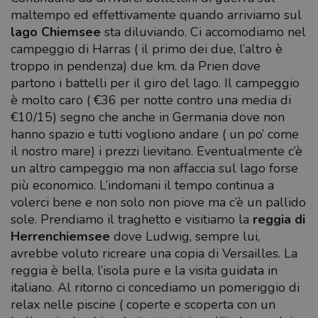
maltempo ed effettivamente quando arriviamo sul
lago Chiemsee
sta diluviando. Ci accomodiamo nel
campeggio di Harras ( il primo dei due, l’altro è
troppo in pendenza) due km. da Prien dove
partono i battelli per il giro del lago. Il campeggio
è molto caro ( €36 per notte contro una media di
€10/15) segno che anche in Germania dove non
hanno spazio e tutti vogliono andare ( un po’ come
il nostro mare) i prezzi lievitano. Eventualmente c’è
un altro campeggio ma non affaccia sul lago forse
più economico. L’indomani il tempo continua a
volerci bene e non solo non piove ma c’è un pallido
sole. Prendiamo il traghetto e visitiamo la
reggia di
Herrenchiemsee
dove Ludwig, sempre lui,
avrebbe voluto ricreare una copia di Versailles. La
reggia è bella, l’isola pure e la visita guidata in
italiano. Al ritorno ci concediamo un pomeriggio di
relax nelle piscine ( coperte e scoperta con un