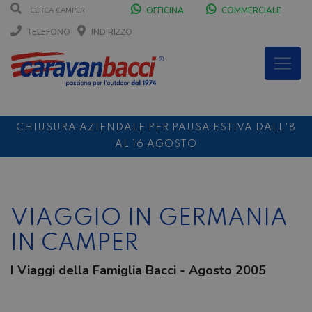
OFFICINA
COMMERCIALE
TELEFONO
INDIRIZZO
CHIUSURA AZIENDALE PER PAUSA ESTIVA DALL'8
AL 16 AGOSTO
DURANTE IL MESE DI AGOSTO SIAMO CHIUSI IL
SABATO POMERIGGIO
SCONTO 10%
NOLEGGIO ENTRO IL 31.08
PER I
VIAGGIO IN GERMANIA
NOLEGGI DI SETTEMBRE
IN CAMPER
I Viaggi della Famiglia Bacci - Agosto 2005