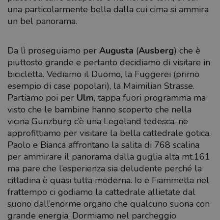
una particolarmente bella dalla cui cima si ammira
un bel panorama.
Da lì proseguiamo per
Augusta
(
Ausberg
) che è
piuttosto grande e pertanto decidiamo di visitare in
bicicletta. Vediamo il Duomo, la Fuggerei (primo
esempio di case popolari), la Maimilian Strasse.
Partiamo poi per
Ulm
, tappa fuori programma ma
visto che le bambine hanno scoperto che nella
vicina Gunzburg c’è una Legoland tedesca, ne
approfittiamo per visitare la bella cattedrale gotica.
Paolo e Bianca affrontano la salita di 768 scalina
per ammirare il panorama dalla guglia alta mt.161
ma pare che l’esperienza sia deludente perché la
cittadina è quasi tutta moderna. Io e Fiammetta nel
frattempo ci godiamo la cattedrale allietate dal
suono dall’enorme organo che qualcuno suona con
grande energia. Dormiamo nel parcheggio