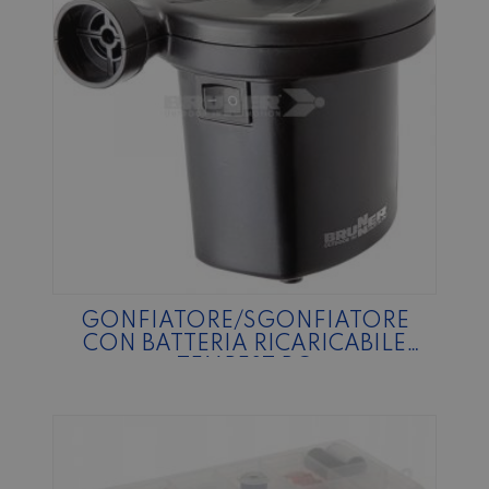
GONFIATORE/SGONFIATORE
CON BATTERIA RICARICABILE
TEMPEST RG