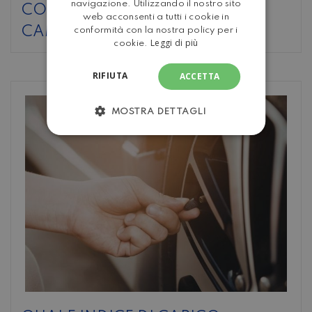
navigazione. Utilizzando il nostro sito
CONVIENE COMPRARE UN
web acconsenti a tutti i cookie in
CAMPER USATO OGGI?
conformità con la nostra policy per i
Leggi di più
cookie.
RIFIUTA
ACCETTA
MOSTRA DETTAGLI