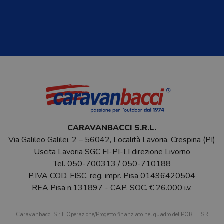
CARAVANBACCI S.R.L.
Via Galileo Galilei, 2 – 56042, Località Lavoria, Crespina (PI)
Uscita Lavoria SGC FI-PI-LI direzione Livorno
Tel.
050-700313
/
050-710188
P.IVA COD. FISC. reg. impr. Pisa 01496420504
REA Pisa n.131897 - CAP. SOC. € 26.000 i.v.
Caravanbacci S.r.l. Operazione/Progetto finanziato nel quadro del POR FESR