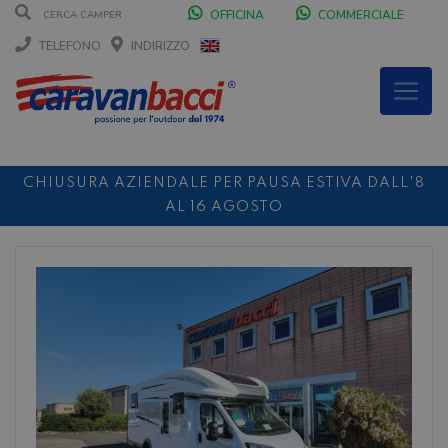
OFFICINA
COMMERCIALE
TELEFONO
INDIRIZZO
CHIUSURA AZIENDALE PER PAUSA ESTIVA DALL'8
AL 16 AGOSTO
DURANTE IL MESE DI AGOSTO SIAMO CHIUSI IL
SABATO POMERIGGIO
SCONTO 10%
NOLEGGIO ENTRO IL 31.08
PER I
NOLEGGI DI SETTEMBRE