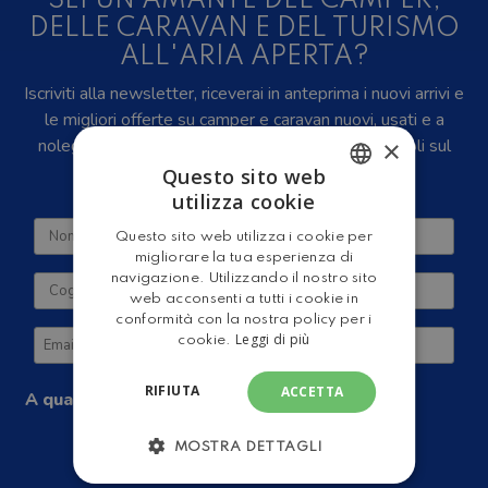
SEI UN AMANTE DEL CAMPER,
DELLE CARAVAN E DEL TURISMO
ALL'ARIA APERTA?
Iscriviti alla newsletter, riceverai in anteprima i nuovi arrivi e
le migliori offerte su camper e caravan nuovi, usati e a
×
noleggio, eventi, video recensioni, iniziative e articoli sul
mondo del turismo outdoor.
Questo sito web
utilizza cookie
ITALIAN
Questo sito web utilizza i cookie per
ENGLISH
migliorare la tua esperienza di
navigazione. Utilizzando il nostro sito
web acconsenti a tutti i cookie in
conformità con la nostra policy per i
Leggi di più
cookie.
RIFIUTA
ACCETTA
A quale tipologia di camper sei interessato?
Camper Nuovi
Camper Usati
MOSTRA DETTAGLI
Camper a Noleggio