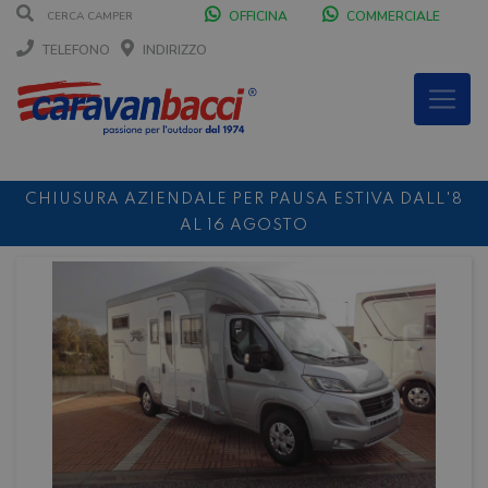
OFFICINA
COMMERCIALE
TELEFONO
INDIRIZZO
CHIUSURA AZIENDALE PER PAUSA ESTIVA DALL'8
AL 16 AGOSTO
DURANTE IL MESE DI AGOSTO SIAMO CHIUSI IL
SABATO POMERIGGIO
SCONTO 10%
NOLEGGIO ENTRO IL 31.08
PER I
NOLEGGI DI SETTEMBRE