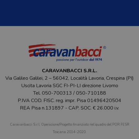
CARAVANBACCI S.R.L.
Via Galileo Galilei, 2 – 56042, Località Lavoria, Crespina (PI)
Uscita Lavoria SGC FI-PI-LI direzione Livorno
Tel.
050-700313
/
050-710188
P.IVA COD. FISC. reg. impr. Pisa 01496420504
REA Pisa n.131897 - CAP. SOC. € 26.000 i.v.
Caravanbacci S.r.l. Operazione/Progetto finanziato nel quadro del POR FESR
Toscana 2014-2020.