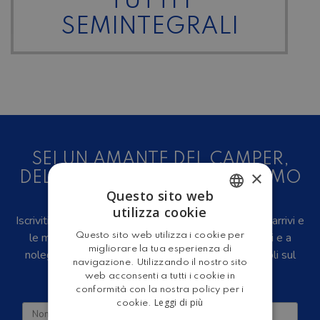
TUTTI I
SEMINTEGRALI
SEI UN AMANTE DEL CAMPER,
×
DELLE CARAVAN E DEL TURISMO
Questo sito web
ALL'ARIA APERTA?
utilizza cookie
Iscriviti alla newsletter, riceverai in anteprima i nuovi arrivi e
ITALIAN
le migliori offerte su camper e caravan nuovi, usati e a
Questo sito web utilizza i cookie per
ENGLISH
migliorare la tua esperienza di
noleggio, eventi, video recensioni, iniziative e articoli sul
navigazione. Utilizzando il nostro sito
mondo del turismo outdoor.
web acconsenti a tutti i cookie in
conformità con la nostra policy per i
Leggi di più
cookie.