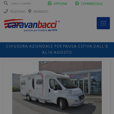
OFFICINA
COMMERCIALE
TELEFONO
INDIRIZZO
CHIUSURA AZIENDALE PER PAUSA ESTIVA DALL'8
AL 16 AGOSTO
DURANTE IL MESE DI AGOSTO SIAMO CHIUSI IL
SABATO POMERIGGIO
SCONTO 10%
NOLEGGIO ENTRO IL 31.08
PER I
NOLEGGI DI SETTEMBRE