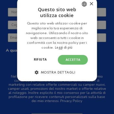
×
Questo sito web
utilizza cookie
ITALIAN
Questo sito web utilizza i cookie per
ENGLISH
migliorare la tua esperienza di
navigazione. Utilizzando il nostro sito
web acconsenti a tutti i cookie in
conformità con la nostra policy per i
Leggi di più
cookie.
A quale tipologia di camper sei interessato?
Camper Nuovi
Camper Usati
RIFIUTA
ACCETTA
Camper a Noleggio
MOSTRA DETTAGLI
Nel rispetto della normativa GDPR, dichiaro di dare il mio
consenso per ricevere tramite email comunicazioni di
marketing con relative offerte commerciali su camper nuovi,
camper usati, promozioni del nostro market o offerte relative
al noleggio. Inoltre esplicito il mio consenso per la attività di
profilazione per ricevere contenuti personalizzati sulla base
dei miei interessi.
Privacy Policy