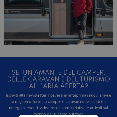
SEI UN AMANTE DEL CAMPER,
DELLE CARAVAN E DEL TURISMO
ALL'ARIA APERTA?
Iscriviti alla newsletter, riceverai in anteprima i nuovi arrivi e
le migliori offerte su camper e caravan nuovi, usati e a
noleggio, eventi, video recensioni, iniziative e articoli sul
mondo del turismo outdoor.