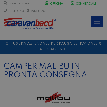
OFFICINA
COMMERCIALE
TELEFONO
INDIRIZZO
CHIUSURA AZIENDALE PER PAUSA ESTIVA DALL'8
AL 16 AGOSTO
DURANTE IL MESE DI AGOSTO SIAMO CHIUSI IL
SABATO POMERIGGIO
CAMPER MALIBU IN
SCONTO 10%
NOLEGGIO ENTRO IL 31.08
PER I
PRONTA CONSEGNA
NOLEGGI DI SETTEMBRE