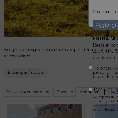
Hai un ca
Aggiungi p
ENTRA NE
Resta in co
Scegli fra i migliori marchi il camper dei tuoi sogni, 
come stile d
accessoriato!
eventi dedic
Ho preso vi
personali ra
8
Camper
Trovati
rispondere al
Brand
Iscrivimi 
Tipologie
Prezzo Ascendente
Motorhome
Nel rispetto dell
marketing con re
relative al nolegg
personalizzati su