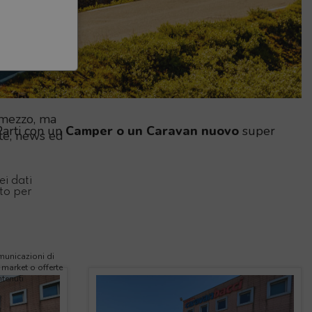
 mezzo, ma
 Parti con un
Camper o un Caravan nuovo
super
ate, news ed
ei dati
nto per
municazioni di
market o offerte
ntenuti