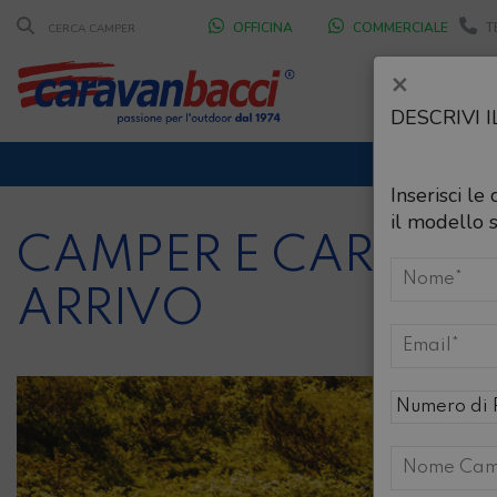
OFFICINA
COMMERCIALE
T
×
DESCRIVI 
CHI
DURANT
Inserisci le
SCONT
il modello s
CAMPER E CARAVAN
ARRIVO