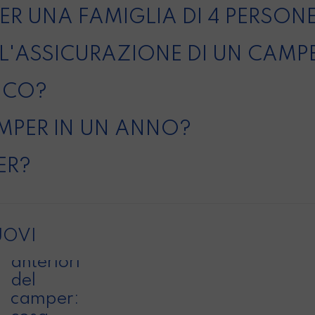
ER UNA FAMIGLIA DI 4 PERSON
L'ASSICURAZIONE DI UN CAMP
ICO?
MPER IN UN ANNO?
ER?
Dinette
o Living
UOVI
e letti
anteriori
del
camper: