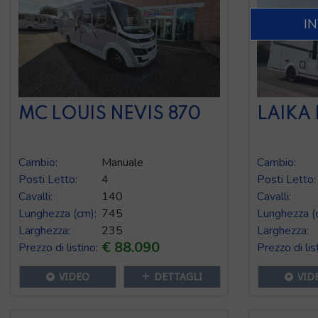
MC LOUIS NEVIS 870
LAIKA 
Cambio:
Manuale
Cambio:
Posti Letto:
4
Posti Letto:
Cavalli:
140
Cavalli:
Lunghezza (cm):
745
Lunghezza (
Larghezza:
235
Larghezza:
€ 88.090
Prezzo di listino:
Prezzo di lis
VIDEO
DETTAGLI
VID