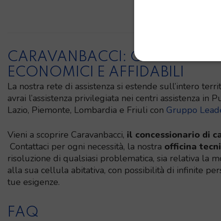
CARAVANBACCI: CAMPER NU
ECONOMICI E AFFIDABILI
La nostra rete di assistenza si estende sull’intero terri
avrai l’assistenza privilegiata nei centri assistenza in P
Lazio, Piemonte, Lombardia e Friuli con
Gruppo Lead
Vieni a scoprire Caravanbacci,
il concessionario di 
Contattaci per ogni necessità, la nostra
officina tecn
risoluzione di qualsiasi problematica, sia relativa la
alla sua cellula abitativa, con possibilità di infinite p
tue esigenze.
FAQ