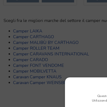
Scegli fra le migliori marche del settore il camper nu
Camper LAIKA
Camper CARTHAGO
Camper MALIBÙ BY CARTHAGO
Camper ROLLER TEAM
Camper CARAVANS INTERNATIONAL
Camper CARADO
Camper FONT VENDOME
Camper MOBILVETTA
Caravan Camper KNAUS
Caravan Camper WEINSBERG
Questo
Utilizzand