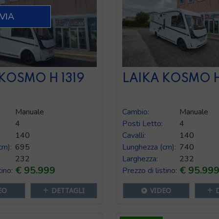
KOSMO H 1319
LAIKA KOSMO H
Manuale
Cambio:
Manuale
4
Posti Letto:
4
140
Cavalli:
140
cm):
695
Lunghezza (cm):
740
232
Larghezza:
232
€ 95.999
€ 95.99
tino:
Prezzo di listino:
EO
DETTAGLI
VIDEO