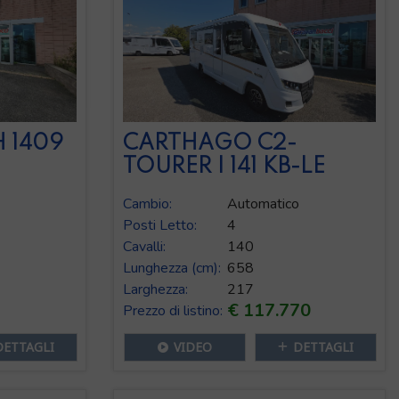
 1409
CARTHAGO C2-
TOURER I 141 KB-LE
Cambio:
Automatico
Posti Letto:
4
Cavalli:
140
Lunghezza (cm):
658
Larghezza:
217
9
€ 117.770
Prezzo di listino:
DETTAGLI
VIDEO
DETTAGLI