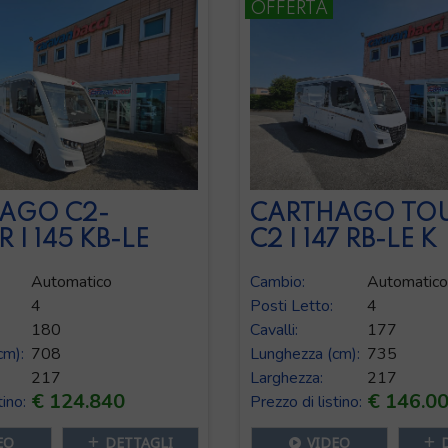
OFFERTA
AGO C2-
CARTHAGO TO
 I 145 KB-LE
C2 I 147 RB-LE K
Automatico
Cambio:
Automatico
4
Posti Letto:
4
180
Cavalli:
177
cm):
708
Lunghezza (cm):
735
217
Larghezza:
217
€ 124.840
€ 146.0
tino:
Prezzo di listino:
EO
DETTAGLI
VIDEO