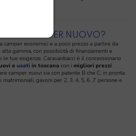
orchiabile.
TA UN CAMPER NUOVO?
a camper economici e a poco prezzo a partire da
 alta gamma, con possibilità di finanziamenti e
le tue esigenze. Caravanbacci è il concessionario
uovi e
usati
in toscana
con i
migliori prezzi
vare camper nuovi sia con patente B che C, in pronta
 matrimoniali, gavoni per 2, 3, 4, 5, 6 ,7 persone e