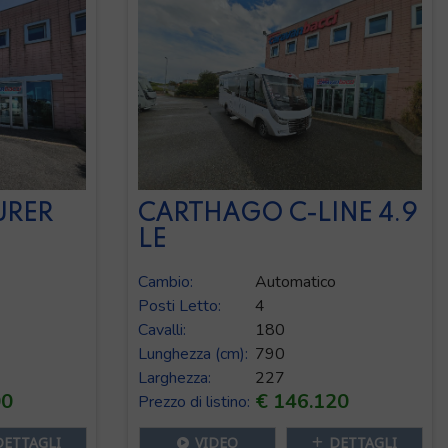
URER
CARTHAGO C-LINE 4.9
LE
Cambio:
Automatico
Posti Letto:
4
Cavalli:
180
Lunghezza (cm):
790
Larghezza:
227
00
€ 146.120
Prezzo di listino:
DETTAGLI
VIDEO
DETTAGLI