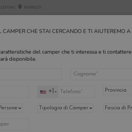
ELEFONO
INDIRIZZO
NUOVO
USATO
NOLEGGIO
OFFERTE
MA
IL CAMPER CHE STAI CERCANDO E TI AIUTEREMO 
USURA AZIENDALE PER PAUSA ESTIVA DALL'8 AL 16 AG
E IL MESE DI AGOSTO SIAMO CHIUSI IL SABATO POM
 caratteristiche del camper che ti interessa e ti contatt
O 10%
NOLEGGIO ENTRO IL 31.08
PER I NOLEGGI DI SE
arà disponibile.
 NUOVI IN PRONTA 
+1