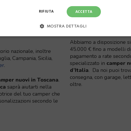
sufficiente massa rim
RIFIUTA
ACCETTA
MOSTRA DETTAGLI
OVI
QUANTO COS
Abbiamo a disposizione si
45.000 € fino a modelli di
torio nazionale, inoltre
pagamento a rate secondo 
uglia, Campania, Sicilia,
specializzato in
camper n
er
.
d’Italia
. Da noi puoi tro
consegna, con garage, letti
camper nuovi in Toscana
.
oltre.
ica
saprà aiutarti nella
 motrice del tuo camper che
ersonalizzazioni secondo le