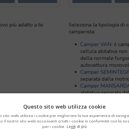
ovo più adatto a te:
Seleziona la tipologia di
camperista:
Camper VAN
: il ca
cellula abitativa non
della normale furgon
autovettura monovolu
Camper SEMINTEG
separata dalla motri
Camper MANSARD
abitativa separata da
Camper MOTORHO
Questo sito web utilizza cookie
corpo unico con la m
miglior abitabilità.
 sito web utilizza i cookie per migliorare la tua esperienza di navig
Camper CARAVAN
:
o il nostro sito web acconsenti a tutti i cookie in conformità con la no
conosciamo, ma che r
Leggi di più
per i cookie.