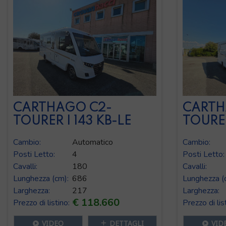
CARTHAGO C2-
CARTH
TOURER I 143 KB-LE
TOURER
Cambio:
Automatico
Cambio:
Posti Letto:
4
Posti Letto:
Cavalli:
180
Cavalli:
Lunghezza (cm):
686
Lunghezza (
Larghezza:
217
Larghezza:
€ 118.660
Prezzo di listino:
Prezzo di lis
VIDEO
DETTAGLI
VID