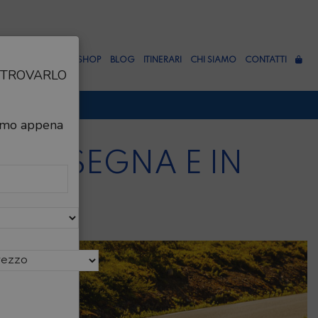
RCHI
OFFICINA
SHOP
BLOG
ITINERARI
CHI SIAMO
CONTATTI
A TROVARLO
OSTO
ERIGGIO
eremo appena
TTEMBRE
CONSEGNA E IN