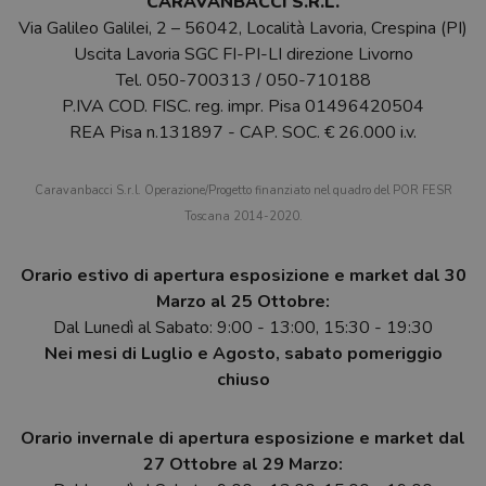
CARAVANBACCI S.R.L.
Via Galileo Galilei, 2 – 56042, Località Lavoria, Crespina (PI)
Uscita Lavoria SGC FI-PI-LI direzione Livorno
Tel.
050-700313
/
050-710188
P.IVA COD. FISC. reg. impr. Pisa 01496420504
REA Pisa n.131897 - CAP. SOC. € 26.000 i.v.
Caravanbacci S.r.l. Operazione/Progetto finanziato nel quadro del POR FESR
Toscana 2014-2020.
Orario estivo di apertura esposizione e market dal 30
Marzo al 25 Ottobre:
Dal Lunedì al Sabato: 9:00 - 13:00, 15:30 - 19:30
Nei mesi di Luglio e Agosto, sabato pomeriggio
chiuso
Orario invernale di apertura esposizione e market dal
27 Ottobre al 29 Marzo: