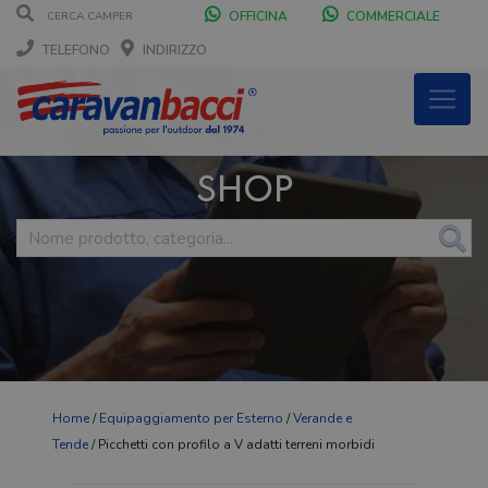
OFFICINA
COMMERCIALE
TELEFONO
INDIRIZZO
SHOP
Home
/
Equipaggiamento per Esterno
/
Verande e
Tende
/ Picchetti con profilo a V adatti terreni morbidi