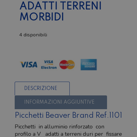
ADATTI TERRENI
MORBIDI
4 disponibili
Picchetti
con
profilo
a
V
adatti
DESCRIZIONE
terreni
morbidi
INFORMAZIONI AGGIUNTIVE
quantità
Picchetti Beaver Brand Ref.1101
Picchetti in alluminio rinforzato con
profilo a V adatti a terreni duri per fissare