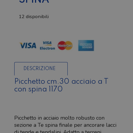
SPINA
12 disponibili
Picchetto
cm.30
acciaio
a
T
con
DESCRIZIONE
spina
Picchetto cm.30 acciaio a T
quantità
con spina 1170
Picchetto in acciaio molto robusto con
sezione a Te spina finale per ancorare lacci
di tende e tendalini. Adatto a terreni