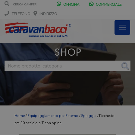
OFFICINA
COMMERCIALE
TELEFONO
INDIRIZZO
SHOP
Home
/
Equipaggiamento per Esterno
/
Spiaggia
/ Picchetto
cm.30 acciaio a T con spina