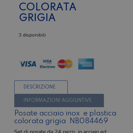
COLORATA
GRIGIA
3 disponibili
Posate
acciaio
inox
e
plastica
colorata
DESCRIZIONE
grigia
quantità
INFORMAZIONI AGGIUNTIVE
Posate acciaio inox e plastica
colorata grigia NB084469
Set di posate da 24 pezzi in acciaio ed