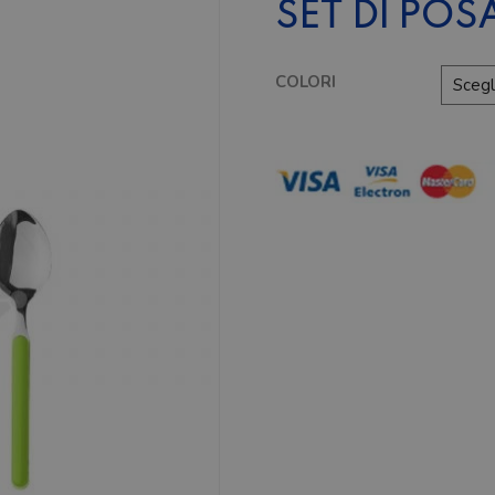
SET DI POS
COLORI
Set
di
posate
Delice
quantità