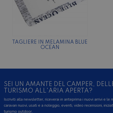
TAGLIERE IN MELAMINA BLUE
OCEAN
SEI UN AMANTE DEL CAMPER, DELL
TURISMO ALL'ARIA APERTA?
Iscriviti alla newsletter, riceverai in anteprima i nuovi arrivi e le
caravan nuovi, usati e a noleggio, eventi, video recensioni, inizia
turismo outdoor.