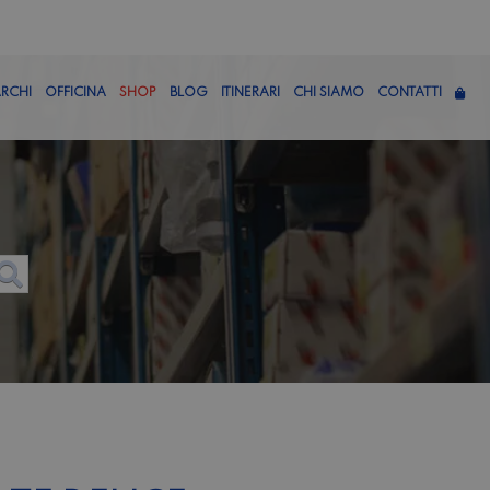
RCHI
OFFICINA
SHOP
BLOG
ITINERARI
CHI SIAMO
CONTATTI