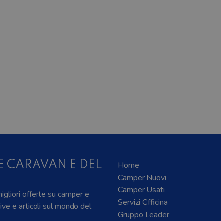
E CARAVAN E DEL
Home
Camper Nuovi
Camper Usati
 migliori offerte su camper e
Servizi Officina
tive e articoli sul mondo del
Gruppo Leader