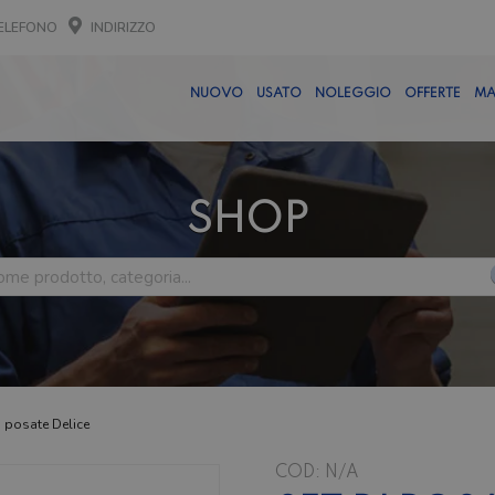
ELEFONO
INDIRIZZO
NUOVO
USATO
NOLEGGIO
OFFERTE
MA
SHOP
i posate Delice
COD:
N/A