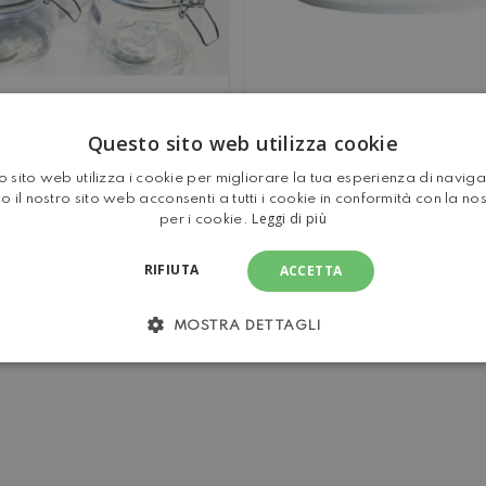
Questo sito web utilizza cookie
OLI DA CUCINA IN
PORTAUOVO I
CON COPERCHIO IN
MELAMMINA 
 sito web utilizza i cookie per migliorare la tua esperienza di navig
AMICA DECORATA
o il nostro sito web acconsenti a tutti i cookie in conformità con la no
Leggi di più
per i cookie.
RIFIUTA
ACCETTA
MOSTRA DETTAGLI