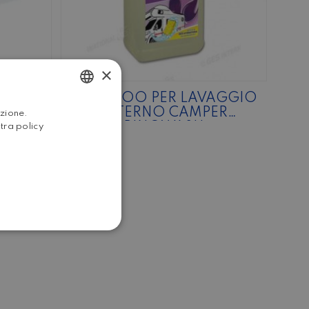
×
N
SHAMPOO PER LAVAGGIO
BLUE OCEAN
ESTERNO CAMPER
ITALIAN
azione.
RINOWASH
stra policy
ENGLISH