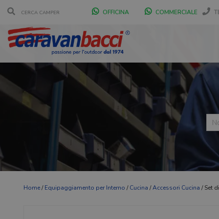
OFFICINA
COMMERCIALE
T
Home
/
Equipaggiamento per Interno
/
Cucina
/
Accessori Cucina
/ Set d