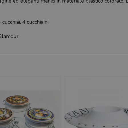
ine ed eleganti manici in materiale plastico colorato. La
 cucchiai, 4 cucchiaini
, Glamour