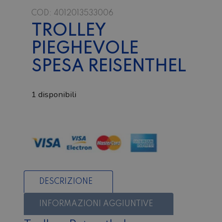
COD:
4012013533006
TROLLEY
PIEGHEVOLE
SPESA REISENTHEL
1 disponibili
Trolley
pieghevole
spesa
Reisenthel
quantità
DESCRIZIONE
INFORMAZIONI AGGIUNTIVE