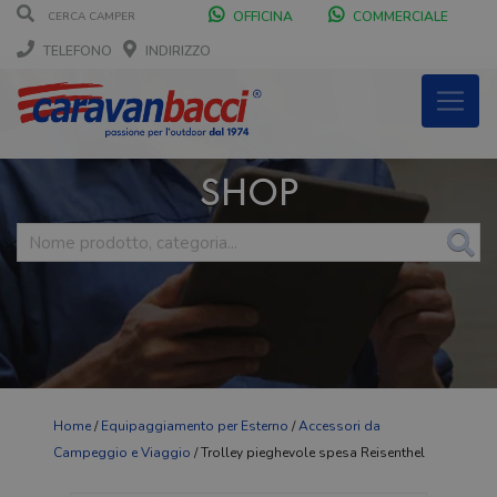
OFFICINA
COMMERCIALE
TELEFONO
INDIRIZZO
SHOP
Home
/
Equipaggiamento per Esterno
/
Accessori da
Campeggio e Viaggio
/ Trolley pieghevole spesa Reisenthel