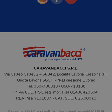
CARAVANBACCI S.R.L.
Via Galileo Galilei, 2 – 56042, Località Lavoria, Crespina (PI)
Uscita Lavoria SGC FI-PI-LI direzione Livorno
Tel.
050-700313
/
050-710188
P.IVA COD. FISC. reg. impr. Pisa 01496420504
REA Pisa n.131897 - CAP. SOC. € 26.000 i.v.
Caravanbacci S.r.l. Operazione/Progetto finanziato nel quadro del POR FESR