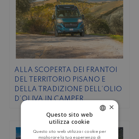
ALLA SCOPERTA DEI FRANTOI
DEL TERRITORIO PISANO E
DELLA TRADIZIONE DELL’OLIO
D’OLIVA IN CAMPER
×
Questo sito web
utilizza cookie
ITALIAN
Questo sito web utilizza i cookie per
ENGLISH
migliorare la tua esperienza di