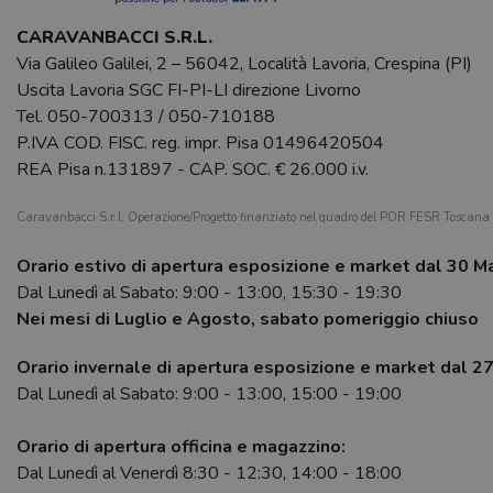
CARAVANBACCI S.R.L.
Via Galileo Galilei, 2 – 56042, Località Lavoria, Crespina (PI)
Uscita Lavoria SGC FI-PI-LI direzione Livorno
Tel.
050-700313
/
050-710188
P.IVA COD. FISC. reg. impr. Pisa 01496420504
REA Pisa n.131897 - CAP. SOC. € 26.000 i.v.
Caravanbacci S.r.l. Operazione/Progetto finanziato nel quadro del POR FESR Toscan
Orario estivo di apertura esposizione e market dal 30 M
Dal Lunedì al Sabato: 9:00 - 13:00, 15:30 - 19:30
Nei mesi di Luglio e Agosto, sabato pomeriggio chiuso
Orario invernale di apertura esposizione e market dal 2
Dal Lunedì al Sabato: 9:00 - 13:00, 15:00 - 19:00
Orario di apertura officina e magazzino:
Dal Lunedì al Venerdì 8:30 - 12:30, 14:00 - 18:00