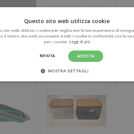
LITRI
Questo sito web utilizza cookie
 sito web utilizza i cookie per migliorare la tua esperienza di navig
o il nostro sito web acconsenti a tutti i cookie in conformità con la no
Leggi di più
per i cookie.
ONELLA IN
IOTOLE
COTTA SET
RIFIUTA
ACCETTA
A TRE
C
CLIP PINZA PORTA
MOSTRA DETTAGLI
BI
BICCHIERE DA
TAVOLO
DR
C