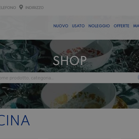
ELEFONO
INDIRIZZO
NUOVO
USATO
NOLEGGIO
OFFERTE
MA
SHOP
CINA