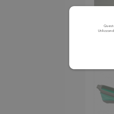
Questo
Utilizzand
CITR
C
TERRA
D