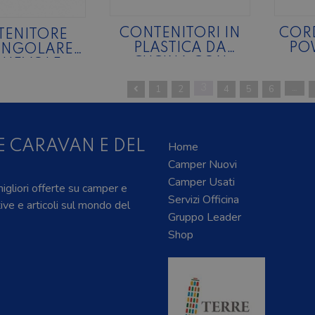
CONTENITORI IN
COR
TENITORE
PLASTICA DA
PO
ANGOLARE
CUCINA CON
GHEVOLE
COPERCHIO
1
2
3
4
5
6
…
BAMBOO
E CARAVAN E DEL
Home
Camper Nuovi
Camper Usati
 migliori offerte su camper e
Servizi Officina
tive e articoli sul mondo del
Gruppo Leader
Shop