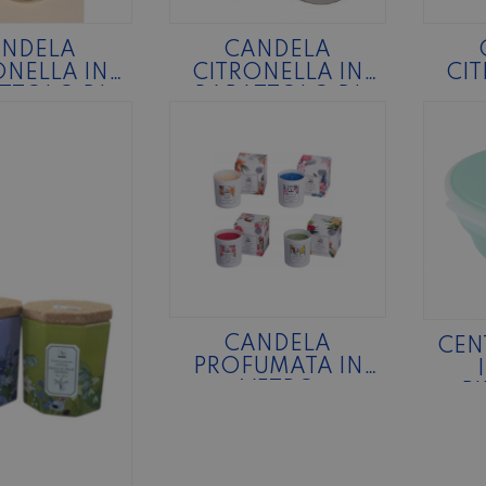
ANDELA
CANDELA
ONELLA IN
CITRONELLA IN
CI
TTOLO DI
BARATTOLO DI
O GR.120
VETRO GR.150
T
CANDELA
CEN
PROFUMATA IN
VETRO
P