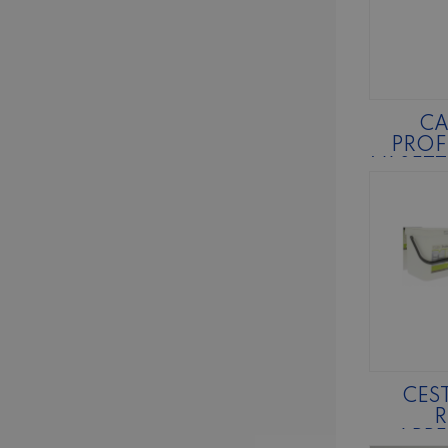
C
PROF
VASETT
DE
CES
R
APPE