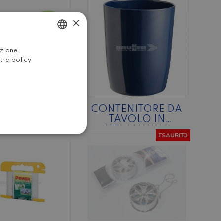
APPETIZER
×
ITALIAN
azione.
stra policy
ENGLISH
LIP PORTA
CONTENITORE DA
CCHIERE DA
TAVOLO IN
TAVOLO
MELAMMINA
ESAURITO
INKMASTER
OLORE BLU