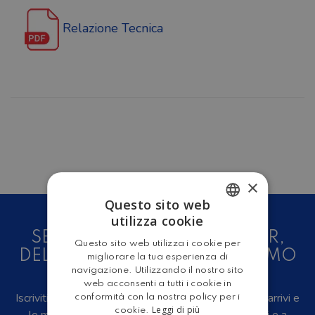
Relazione Tecnica
×
Questo sito web
utilizza cookie
ITALIAN
SEI UN AMANTE DEL CAMPER,
Questo sito web utilizza i cookie per
ENGLISH
DELLE CARAVAN E DEL TURISMO
migliorare la tua esperienza di
navigazione. Utilizzando il nostro sito
ALL'ARIA APERTA?
web acconsenti a tutti i cookie in
Iscriviti alla newsletter, riceverai in anteprima i nuovi arrivi e
conformità con la nostra policy per i
Leggi di più
cookie.
le migliori offerte su camper e caravan nuovi, usati e a