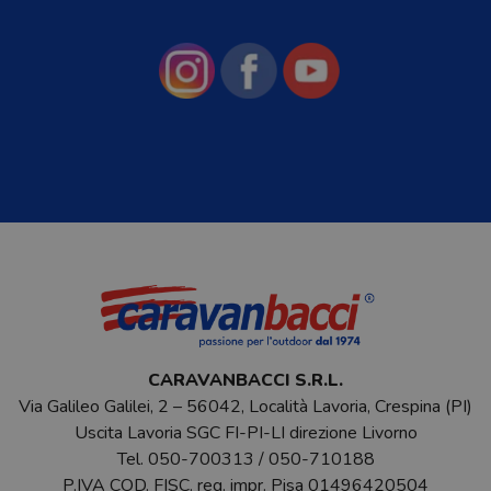
CARAVANBACCI S.R.L.
Via Galileo Galilei, 2 – 56042, Località Lavoria, Crespina (PI)
Uscita Lavoria SGC FI-PI-LI direzione Livorno
Tel.
050-700313
/
050-710188
P.IVA COD. FISC. reg. impr. Pisa 01496420504