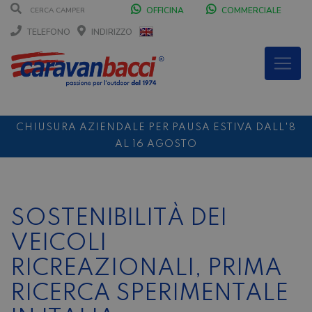
OFFICINA
COMMERCIALE
TELEFONO
INDIRIZZO
CHIUSURA AZIENDALE PER PAUSA ESTIVA DALL'8
AL 16 AGOSTO
DURANTE IL MESE DI AGOSTO SIAMO CHIUSI IL
SABATO POMERIGGIO
SCONTO 10%
NOLEGGIO ENTRO IL 31.08
PER I
SOSTENIBILITÀ DEI
NOLEGGI DI SETTEMBRE
VEICOLI
RICREAZIONALI, PRIMA
RICERCA SPERIMENTALE