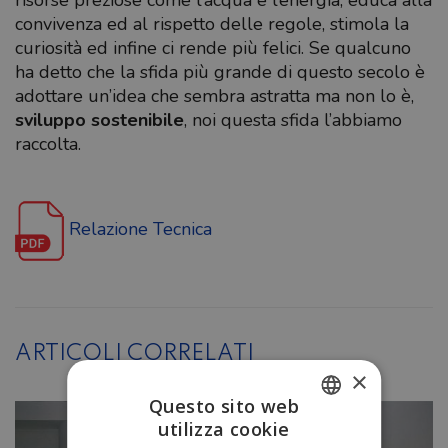
convivenza ed al rispetto delle regole, stimola la
curiosità ed infine ci rende più felici. Se qualcuno
ha detto che la sfida più grande di questo secolo è
adottare un’idea che sembra astratta ma non lo è,
sviluppo sostenibile
, noi questa sfida l’abbiamo
raccolta.
Relazione Tecnica
ARTICOLI CORRELATI
×
Questo sito web
utilizza cookie
ITALIAN